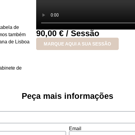
tabela de
90,00 € / Sessão
demos também
tana de Lisboa
MARQUE AQUI A SUA SESSÃO
abinete de
Peça mais informações
Email