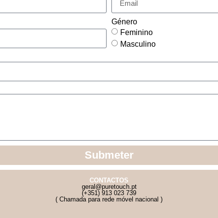
Género
Feminino
Masculino
Submeter
CONTACTOS
geral@puretouch.pt
(+351) 913 023 739
( Chamada para rede móvel nacional )