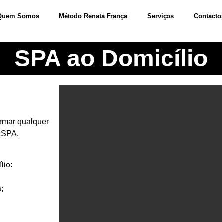
Quem Somos
Método Renata França
Serviços
Contacto
SPA ao Domicílio
ormar qualquer
e SPA.
lio:
;